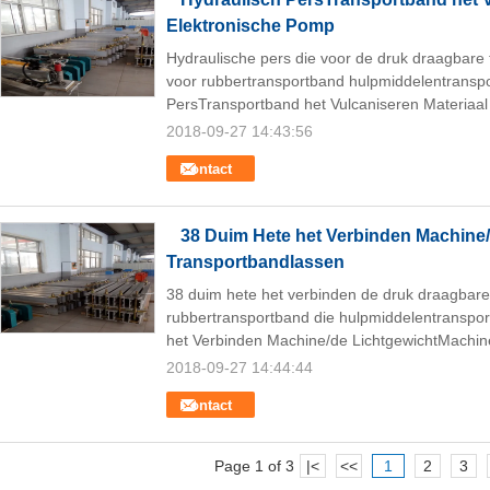
Elektronische Pomp
Hydraulische pers die voor de druk draagbare
voor rubbertransportband hulpmiddelentranspo
PersTransportband het Vulcaniseren Materiaal 
2018-09-27 14:43:56
Contact
38 Duim Hete het Verbinden Machine
Transportbandlassen
38 duim hete het verbinden de druk draagbare
rubbertransportband die hulpmiddelentranspor
het Verbinden Machine/de LichtgewichtMachine
2018-09-27 14:44:44
Contact
Page 1 of 3
|<
<<
1
2
3