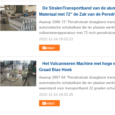
De StralenTransportband van de alum
Materiaal met 72“ de Zak van de Persd
Aaasvp 3386 72“ Persdrukzak draagbare tran
automatische schakelkast die ter plaatse werk
vulkaniseerapparatuur met 72-inch persdrukza
2022-11-24 18:03:22
Contact
Het Vulcaniseren Machine met hoge 
Graad Bias Hoek
Aaasvp 2897 84 "Persdrukzak draagbare tran
automatische schakelkast die ter plaatse wer
weerstand voor transportband 22 graden schu
2022-11-24 18:02:25
Contact