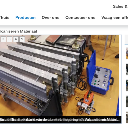
Sales &
Thuis
Producten
Over ons
Contacteer ons
Vraag een off
lcaniseren Materiaal
2
3
4
5
1200mm RechthoekTransportband het Vulcaniseren Materiaal met Automatische Controledoos