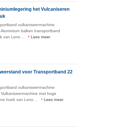
iniumlegering het Vulcaniseren
ruk
sportband vulkaniseermachine
t Aluminium balken transportband
k van Leno ...
Lees meer
weerstand voor Transportband 22
sportband vulkaniseermachine
kt Vulkaniseermachine met hoge
ine hoek van Leno ...
Lees meer