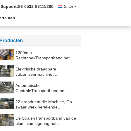
 Support:
86-0532-83115200
Dutch
erte aan
Producten
1200mm
RechthoekTransportband het
Vulcaniseren Materiaal met
Automatische Controledoos
Elektrische draagbare
vulcaniseermachine /
vulcaniseermachine met
rubberen frametransportband
Automatische
ControleTransportband het
Vulcaniseren Materiaal voor
Kolenmijnenindustrie
22 graadriem die Machine, Op
zwaar werk berekende
Transportband verbinden die
Materiaal verbinden
De StralenTransportband van de
aluminiumlegering het
Vulcaniseren Materiaal met 72“