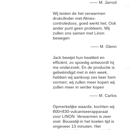
—— M. Jarrod
Wij testen de het verwarmen
drukcilinder met Almex-
controledoos, goed werkt het; Ook
ander punt geen probleem; Wij
zullen ons samen met Linon
bewegen
—— M. Glenn
Jack bewijst hun kwaliteit en
efficiënt, zo spoedig antwoordt hij
me onderzoek; En de productie is
gebeëindigd met in één week,
hebben wij aankoop zes keer hem
vormen; wij zullen meer kopen wij
zullen meer in verder kopen
—— M. Carlos
Opmerkelijke waarde, kochten wij
800×830-vulcaniseerapparaat
voor LINON. Verwarmen is zeer
snel. Bouwstijl-in het koelen tijd is
ongeveer 13 minuten. Het