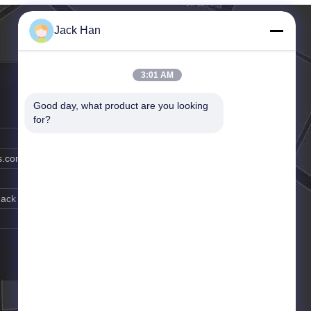
Jack Han
3:01 AM
Good day, what product are you looking 
for?
s.com
Jack Han