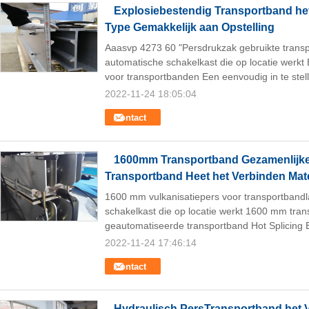
Explosiebestendig Transportband het
Type Gemakkelijk aan Opstelling
Aaasvp 4273 60 "Persdrukzak gebruikte trans
automatische schakelkast die op locatie werkt 
voor transportbanden Een eenvoudig in te stell
2022-11-24 18:05:04
Contact
1600mm Transportband Gezamenlijke
Transportband Heet het Verbinden Mate
1600 mm vulkanisatiepers voor transportband
schakelkast die op locatie werkt 1600 mm tra
geautomatiseerde transportband Hot Splicing 
2022-11-24 17:46:14
Contact
Hydraulisch PersTransportband het V