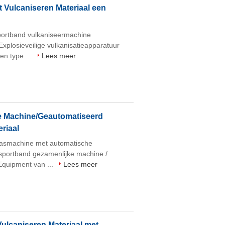
 Vulcaniseren Materiaal een
portband vulkaniseermachine
Explosieveilige vulkanisatieapparatuur
en type ...
Lees meer
 Machine/Geautomatiseerd
riaal
lasmachine met automatische
nsportband gezamenlijke machine /
Equipment van ...
Lees meer
ulcaniseren Materiaal met