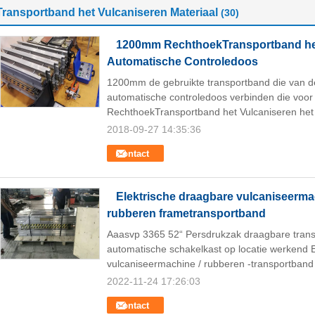
Transportband het Vulcaniseren Materiaal
(30)
1200mm RechthoekTransportband het 
Automatische Controledoos
1200mm de gebruikte transportband die van d
automatische controledoos verbinden die vo
RechthoekTransportband het Vulcaniseren het 
2018-09-27 14:35:36
Contact
Elektrische draagbare vulcaniseerma
rubberen frametransportband
Aaasvp 3365 52“ Persdrukzak draagbare tran
automatische schakelkast op locatie werkend 
vulcaniseermachine / rubberen -transportband 
2022-11-24 17:26:03
Contact