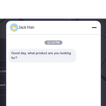
Jack Han
11:14 PM
Good day, what product are you looking 
for?
s.com
Jack Han