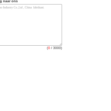
ag naar ons
(
0
/ 3000)