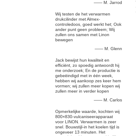
—— M. Jarrod
Wij testen de het verwarmen
drukcilinder met Almex-
controledoos, goed werkt het; Ook
ander punt geen probleem; Wij
zullen ons samen met Linon
bewegen
—— M. Glenn
Jack bewijst hun kwaliteit en
efficiënt, zo spoedig antwoordt hij
me onderzoek; En de productie is
gebeëindigd met in één week,
hebben wij aankoop zes keer hem
vormen; wij zullen meer kopen wij
zullen meer in verder kopen
—— M. Carlos
Opmerkelijke waarde, kochten wij
800×830-vulcaniseerapparaat
voor LINON. Verwarmen is zeer
snel. Bouwstijl-in het koelen tijd is
ongeveer 13 minuten. Het