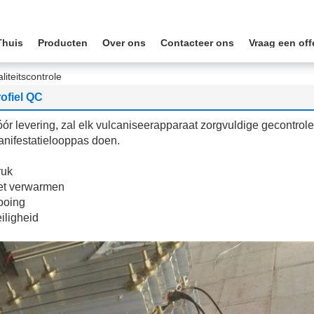
Thuis
Producten
Over ons
Contacteer ons
Vraag een off
iteitscontrole
ofiel QC
ór levering, zal elk vulcaniseerapparaat zorgvuldige gecontrole
nifestatielooppas doen.
ruk
et verwarmen
ooing
iligheid