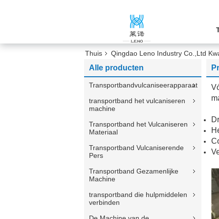
Thuis
Qingdao Leno Industry Co.,Ltd Kwal
Alle producten
Pr
Transportbandvulcaniseerapparaat
Vó
ma
transportband het vulcaniseren
machine
D
Transportband het Vulcaniseren
H
Materiaal
C
Transportband Vulcaniserende
Ve
Pers
Transportband Gezamenlijke
Machine
transportband die hulpmiddelen
verbinden
De Machine van de