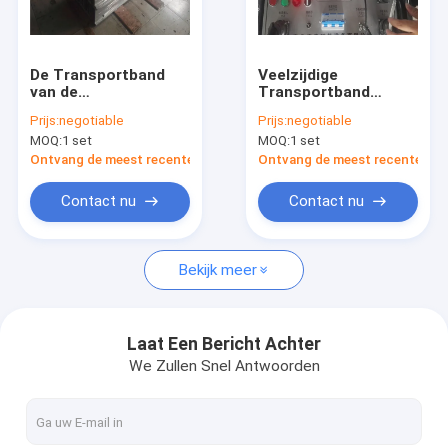
Fabrieksreis
Kwaliteitscontrole
De Transportband
Veelzijdige
van de
Transportband
Contacteer ons
Waterkoelingsplaat
Vulcaniserende
Prijs:
negotiable
Prijs:
negotiable
Het Vulcaniseren
Pers/Duurzame Hete
MOQ:
1 set
MOQ:
1 set
Machine met Snel
het Vulcaniseren
Nieuws
het Verwarmen
Machine
Ontvang de meest recente Prijs
Ontvang de meest recente Prij
Element 74 Duim
Verzoek om een Citaat
Contact nu
Contact nu
Bekijk meer
Transportbandvulcaniseerapparaat
transportband het vulcaniseren machine
Laat Een Bericht Achter
We Zullen Snel Antwoorden
Transportband het Vulcaniseren Materiaal
Transportband Vulcaniserende Pers