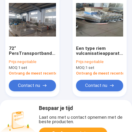
72“
Een type riem
PersTransportband
vulcanisatieapparatuur
het Vulcaniseren
/
Prijs:
negotiable
Prijs:
negotiable
Machine voor Het
transportbandvulcanise
MOQ:
1 set
MOQ:
1 set
Certificaat van
voor zwaar gebruik
Kolenmijnence
Ontvang de meest recente Prijs
Ontvang de meest recente Prij
Contact nu
Contact nu
Bespaar je tijd
Laat ons met u contact opnemen met de
beste producten.