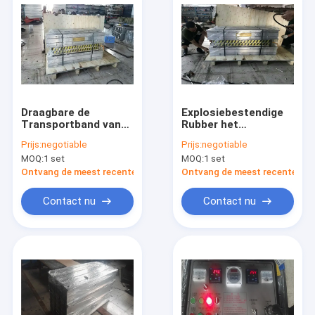
Draagbare de
Explosiebestendige
Transportband van
Rubber het
18 KW Het
Vulcaniseren
Prijs:
negotiable
Prijs:
negotiable
Vulcaniseren
Machine voor
MOQ:
1 set
MOQ:
1 set
Machine voor
Transportband 0 ~
Elektrische centrales
200 Aanpassing ℃
Ontvang de meest recente Prijs
Ontvang de meest recente Prij
Aangepaste Grootte
Contact nu
Contact nu
Huis
Producten
Ongeveer ons