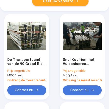
Geef uw vereiste
De Transportband
Snel Koelriem het
van de 90 Graad Bias
Vulcaniseren
Hoek Het
Machine, Industriële
Prijs:
negotiable
Prijs:
negotiable
Vulcaniseren
Riem die Materiaal
MOQ:
1 set
MOQ:
1 set
Machine met
verbinden
Geautomatiseerde
Ontvang de meest recente Prijs
Ontvang de meest recente Prij
Controledoos
Contact nu
Contact nu