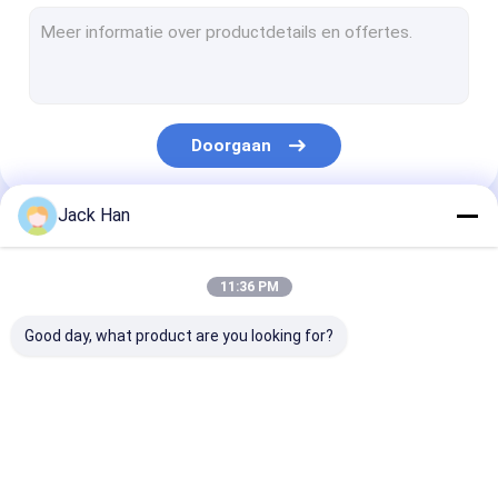
Transportband Gezamenlijke Machine
transportband die hulpmiddelen verbinden
De Machine van de rubberriemreparatie
Doorgaan
De Component van de Transportbandlas
De Drukzak van het riemvulcaniseerapparaat
Jack Han
Onze Categorieën
De Tanden van de carbidekogel
11:36 PM
Good day, what product are you looking for?
Transportbandvulcaniseerapparaat
transportband het
Transportband
vulcaniseren
Vulcaniseren
machine
Materiaal