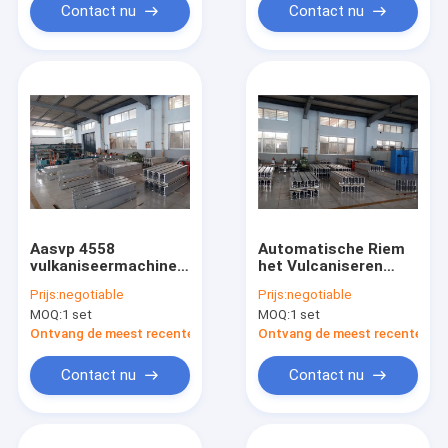
Contact nu
Contact nu
Aasvp 4558
Automatische Riem
vulkaniseermachine
het Vulcaniseren
voor transportband
Machine, Elektrische
Prijs:
negotiable
Prijs:
negotiable
met automatische
Rubberriem die
MOQ:
1 set
MOQ:
1 set
schakelkast die op
Machine verbinden
locatie werkt
Ontvang de meest recente Prijs
Ontvang de meest recente Prij
Contact nu
Contact nu