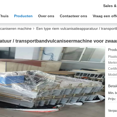
Sales &
Thuis
Producten
Over ons
Contacteer ons
Vraag een off
ulcaniseren machine
Een type riem vulcanisatieapparatuur / transpo
ratuur / transportbandvulcaniseermachine voor zwaa
Produ
Plaats
Merkn
Certif
Mode
Beta
Min. b
Prijs:
Verpa