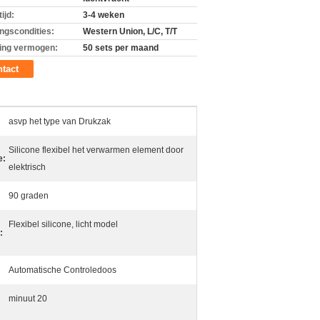
ijd:
3-4 weken
ingscondities:
Western Union, L/C, T/T
ing vermogen:
50 sets per maand
tact
asvp het type van Drukzak
Silicone flexibel het verwarmen element door
e:
elektrisch
90 graden
Flexibel silicone, licht model
:
Automatische Controledoos
minuut 20