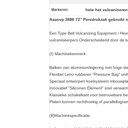
hete het vulcanisere
Markeren:
Aaasvp 2886 72“ Persdrukzak gebruikt r
Een Type Belt Vulcanizing Equipment / Heav
vulcaniseerpers.Onderscheidend door de k
(Ⅰ) Machinekenmerk:
Balken van aluminiumlegering met hoge ste
Flexibel Leno rubberen "Pressure Bag" un
Speciaal ontworpen koelsysteem inbouwpl
Innovatief "Siliconen Element" snel verwa
Klassieke schakelkast voor betrouwbare b
Platen kunnen rechthoekig of parallellogr
(Ⅱ)Machinespecificatie: