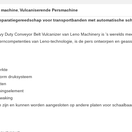
n machine
Vulcaniserende Persmachine
,
eparatiegereedschap voor transportbanden met automatische scha
y Duty Conveyor Belt Vulcanizer van Leno Machinery is 's werelds mee
erncompetenties van Leno-technologie, is de pers ontworpen en gea
rkte
iform druksysteem
aten
rmingselement
ewaking
am zijn en kunnen worden aangesloten op andere platen voor schaalbaa