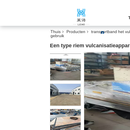
Thuis
Producten
transportband het v
gebruik
Een type riem vulcanisatieappa