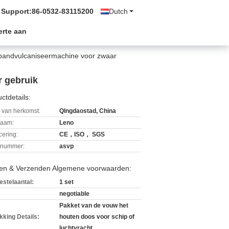
 Support:
86-0532-83115200
Dutch
erte aan
rtbandvulcaniseermachine voor zwaar
r gebruik
ctdetails:
 van herkomst:
QIngdaostad, China
aam:
Leno
icering:
CE，ISO， SGS
lnummer:
asvp
len & Verzenden Algemene voorwaarden:
estelaantal:
1 set
negotiable
Pakket van de vouw het
kking Details:
houten doos voor schip of
luchtvracht