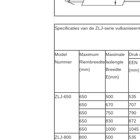
Specificaties van de ZLJ-serie vulkanisee
Model
Maximum
Maximale
Druk 
Nummer
Riembreedte
laslengte
EEN
(mm)
Breedte
(mm)
E(mm)
ZLJ-650
650
500
535
650
670
707
650
750
790
650
830
872
650
1000
1045
ZLJ-800
800
500
535