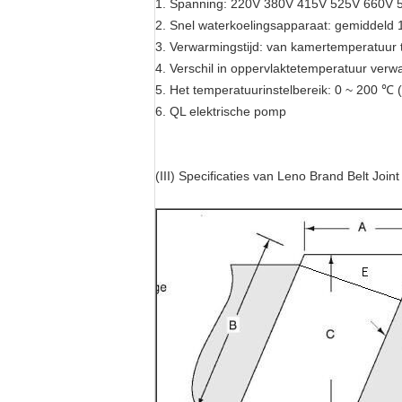
1. Spanning: 220V 380V 415V 525V 660V
2. Snel waterkoelingsapparaat: gemiddeld 1
3. Verwarmingstijd: van kamertemperatuur 
4. Verschil in oppervlaktetemperatuur verw
5. Het temperatuurinstelbereik: 0 ~ 200 ℃ 
6. QL elektrische pomp
(III) Specificaties van Leno Brand Belt Joi