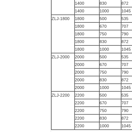
1400
830
872
1400
1000
1045
ZLJ-1800
1800
500
535
1800
670
707
1800
750
790
1800
830
872
1800
1000
1045
ZLJ-2000
2000
500
535
2000
670
707
2000
750
790
2000
830
872
2000
1000
1045
ZLJ-2200
2200
500
535
2200
670
707
2200
750
790
2200
830
872
2200
1000
1045