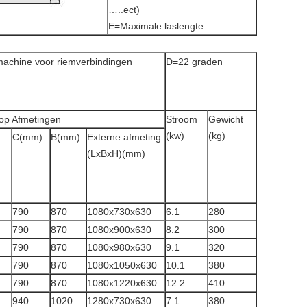
…..ect)
E=Maximale laslengte
rmachine voor riemverbindingen
D=22 graden
op Afmetingen
Stroom
Gewicht
(kw)
(kg)
C(mm)
B(mm)
Externe afmeting
(LxBxH)(mm)
790
870
1080x730x630
6.1
280
790
870
1080x900x630
8.2
300
790
870
1080x980x630
9.1
320
790
870
1080x1050x630
10.1
380
790
870
1080x1220x630
12.2
410
940
1020
1280x730x630
7.1
380