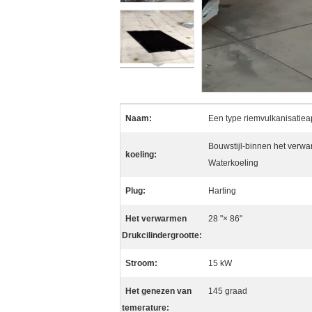
Naam:
Een type riemvulkanisatiea
Bouwstijl-binnen het verwar
koeling:
Waterkoeling
Plug:
Harting
Het verwarmen
28 "× 86"
Drukcilindergrootte:
Stroom:
15 kW
Het genezen van
145 graad
temerature: