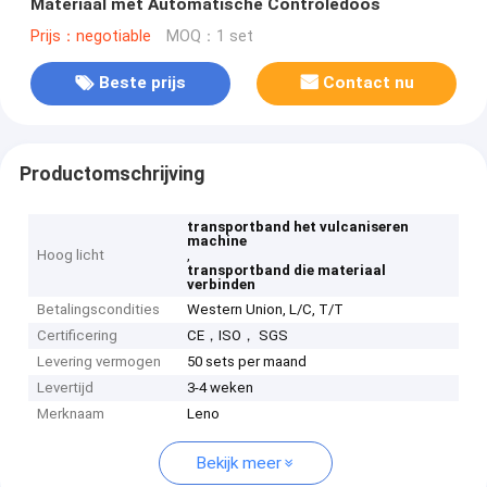
Materiaal met Automatische Controledoos
Prijs：negotiable
MOQ：1 set
Beste prijs
Contact nu
Productomschrijving
transportband het vulcaniseren
machine
Hoog licht
,
transportband die materiaal
verbinden
Betalingscondities
Western Union, L/C, T/T
Certificering
CE，ISO， SGS
Levering vermogen
50 sets per maand
Levertijd
3-4 weken
Merknaam
Leno
Bekijk meer