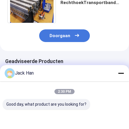
RechthoekTransportband
het Vulcaniseren Materiaal
met Automatische
Controledoos
Doorgaan
Geadviseerde Producten
Jack Han
2:30 PM
Good day, what product are you looking for?
Snelle
Op zwaar werk
Explosiebeste
RubberTransportband
berekend
Transportband
het Vulcaniseren
Transportband het
Vulcaniseren