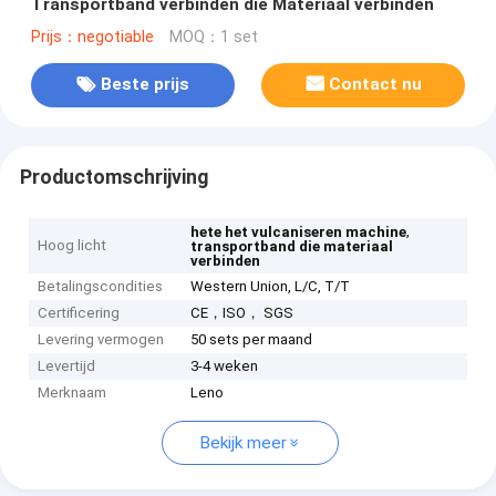
Transportband verbinden die Materiaal verbinden
Prijs：negotiable
MOQ：1 set
Beste prijs
Contact nu
Productomschrijving
,
hete het vulcaniseren machine
Hoog licht
transportband die materiaal
verbinden
Betalingscondities
Western Union, L/C, T/T
Certificering
CE，ISO， SGS
Levering vermogen
50 sets per maand
Levertijd
3-4 weken
Merknaam
Leno
Bekijk meer