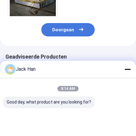
Transportband verbinden die
Materiaal verbinden
Doorgaan
Geadviseerde Producten
Jack Han
8:14 AM
Good day, what product are you looking for?
Snelle
Op zwaar werk
Explosiebeste
RubberTransportband
berekend
Transportband
het Vulcaniseren
Transportband het
Vulcaniseren
Machine/Flexibele
Vulcaniseren
Materiaal een
Transportband die
Materiaal voor
Gemakkelijk a