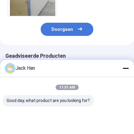
Multivulcaniseerapparaat
van de LaagTransportband
Doorgaan
Geadviseerde Producten
Jack Han
11:51 AM
Good day, what product are you looking for?
Snelle
Op zwaar werk
Explosiebeste
RubberTransportband
berekend
Transportband
het Vulcaniseren
Transportband het
Vulcaniseren
Machine/Flexibele
Vulcaniseren
Materiaal een
Transportband die
Materiaal voor
Gemakkelijk a