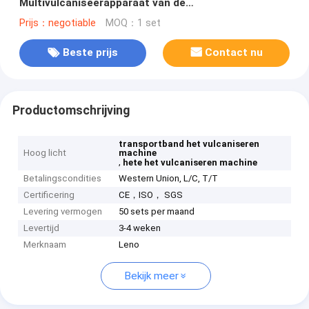
Multivulcaniseerapparaat van de
LaagTransportband
Prijs：negotiable
MOQ：1 set
Beste prijs
Contact nu
Productomschrijving
transportband het vulcaniseren
Hoog licht
machine
,
hete het vulcaniseren machine
Betalingscondities
Western Union, L/C, T/T
Certificering
CE，ISO， SGS
Levering vermogen
50 sets per maand
Levertijd
3-4 weken
Merknaam
Leno
Bekijk meer