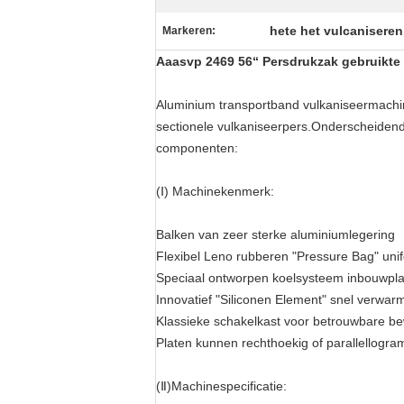
hete het vulcanisere
Markeren:
Aaasvp 2469 56“ Persdrukzak gebruikte 
Aluminium transportband vulkaniseermachi
sectionele vulkaniseerpers.Onderscheiden
componenten:
(Ⅰ) Machinekenmerk:
Balken van zeer sterke aluminiumlegering
Flexibel Leno rubberen "Pressure Bag" un
Speciaal ontworpen koelsysteem inbouwpl
Innovatief "Siliconen Element" snel verwa
Klassieke schakelkast voor betrouwbare b
Platen kunnen rechthoekig of parallellogr
(Ⅱ)Machinespecificatie: