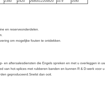
2340
2420
2680x1220x820
33.9
1590
ine en reserveonderdelen.
n.
evering om mogelijke fouten te ontdekken.
p- en aftersalesdiensten die Engels spreken en met u overleggen in uw 
bied van hot-splices met rubberen banden en kunnen R & D-werk voor u
den geproduceerd.Snelst dan ooit.