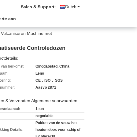
Sales & Support:
Dutch
erte aan
 Vulcaniseren Machine met
matiseerde Controledozen
ctdetails:
 van herkomst:
QIngdaostad, China
aam:
Leno
icering:
CE，ISO， SGS
lnummer:
Aasvp 2871
len & Verzenden Algemene voorwaarden:
estelaantal:
1 set
negotiable
Pakket van de vouw het
kking Details:
houten doos voor schip of
luchtvracht