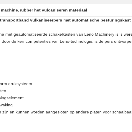
n machine
rubber het vulcaniseren materiaal
,
transportband vulkaniseerpers met automatische besturingskast 
ne met geautomatiseerde schakelkasten van Leno Machinery is 's were
d door de kerncompetenties van Leno-technologie, is de pers ontwor
iform druksysteem
aten
rmingselement
ewaking
am zijn en kunnen worden aangesloten op andere platen voor schaalbaa