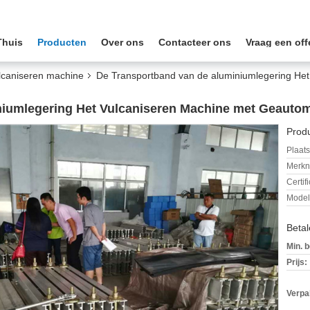
Thuis
Producten
Over ons
Contacteer ons
Vraag een off
ulcaniseren machine
De Transportband van de aluminiumlegering Het
niumlegering Het Vulcaniseren Machine met Geauto
Produ
Plaats
Merkn
Certif
Mode
Beta
Min. b
Prijs:
Verpa