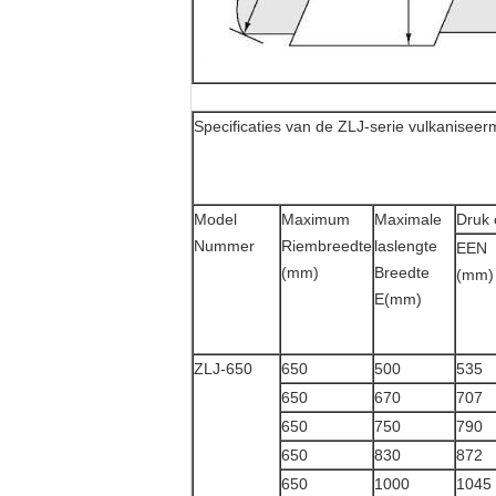
Specificaties van de ZLJ-serie vulkanisee
Model
Maximum
Maximale
Druk 
Nummer
Riembreedte
laslengte
EEN
(mm)
Breedte
(mm)
E(mm)
ZLJ-650
650
500
535
650
670
707
650
750
790
650
830
872
650
1000
1045