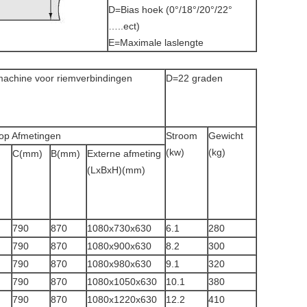
D=Bias hoek (0°/18°/20°/22°
…..ect)
E=Maximale laslengte
rmachine voor riemverbindingen
D=22 graden
op Afmetingen
Stroom
Gewicht
(kw)
(kg)
C(mm)
B(mm)
Externe afmeting
(LxBxH)(mm)
790
870
1080x730x630
6.1
280
790
870
1080x900x630
8.2
300
790
870
1080x980x630
9.1
320
790
870
1080x1050x630
10.1
380
790
870
1080x1220x630
12.2
410