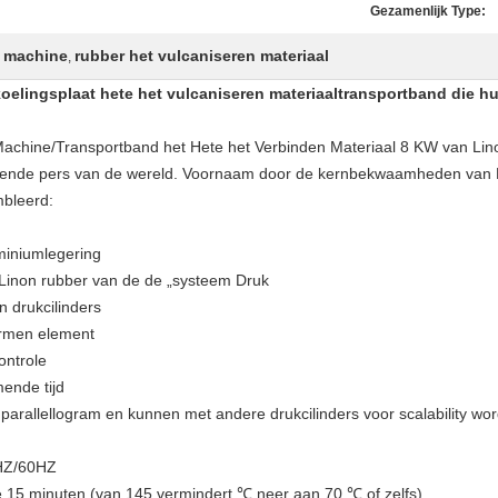
Gezamenlijk Type:
n machine
rubber het vulcaniseren materiaal
,
oelingsplaat hete het vulcaniseren materiaaltransportband die 
n Machine/Transportband het Hete het Verbinden Materiaal 8 KW van Li
erende pers van de wereld. Voornaam door de kernbekwaamheden van L
bleerd:
miniumlegering
 Linon rubber van de de „systeem Druk
n drukcilinders
armen element
ontrole
ende tijd
f parallellogram en kunnen met andere drukcilinders voor scalability w
0HZ/60HZ
 15 minuten (van 145 vermindert ℃ neer aan 70 ℃ of zelfs)