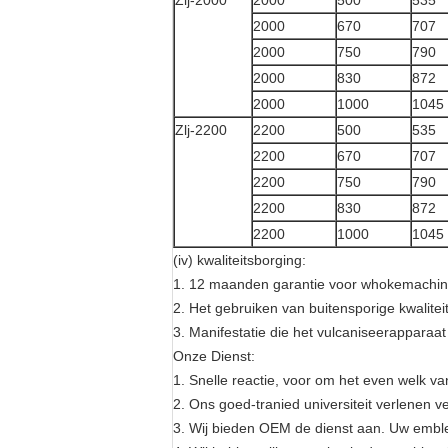
Zlj-2000
2000
500
535
2000
670
707
2000
750
790
2000
830
872
2000
1000
1045
Zlj-2200
2200
500
535
2200
670
707
2200
750
790
2200
830
872
2200
1000
1045
(iv) kwaliteitsborging:
1. 12 maanden garantie voor whokemachin
2. Het gebruiken van buitensporige kwalitei
3. Manifestatie die het vulcaniseerapparaat
Onze Dienst:
1. Snelle reactie, voor om het even welk v
2. Ons goed-tranied universiteit verlenen
3. Wij bieden OEM de dienst aan. Uw emble