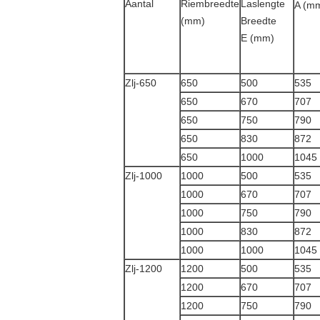
Aantal
Riembreedte
Laslengte
A (m
(mm)
Breedte
E (mm)
Zlj-650
650
500
535
650
670
707
650
750
790
650
830
872
650
1000
1045
Zlj-1000
1000
500
535
1000
670
707
1000
750
790
1000
830
872
1000
1000
1045
Zlj-1200
1200
500
535
1200
670
707
1200
750
790