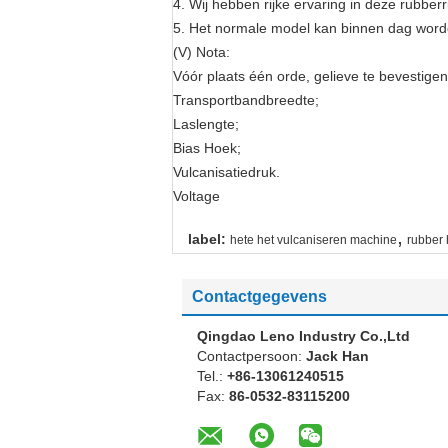
4. Wij hebben rijke ervaring in deze rubber
5. Het normale model kan binnen dag worde
(V) Nota:
Vóór plaats één orde, gelieve te bevestigen
Transportbandbreedte;
Laslengte;
Bias Hoek;
Vulcanisatiedruk.
Voltage
,
label:
hete het vulcaniseren machine
rubber 
Contactgegevens
Qingdao Leno Industry Co.,Ltd
Contactpersoon:
Jack Han
Tel.:
+86-13061240515
Fax:
86-0532-83115200