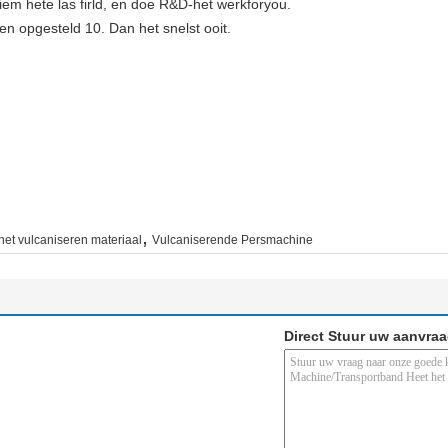
riem hete las firld, en doe R&D-het werkforyou.
n opgesteld 10. Dan het snelst ooit.
,
het vulcaniseren materiaal
Vulcaniserende Persmachine
Direct Stuur uw aanvra