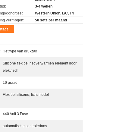
ijd:
3-4 weken
ingscondities:
Western Union, L/C, T/T
ing vermogen:
50 sets per maand
tact
:
Het type van drukzak
Silicone flexibel het verwarmen element door
elektrisch
16 graad
Flexibel silicone, licht model
440 Volt 3 Fase
automatische controledoos