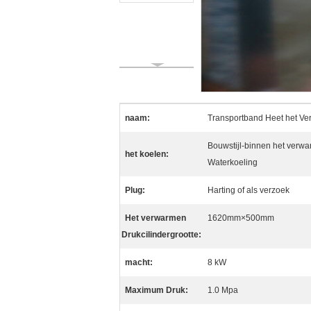
naam:
Transportband Heet het Ve
Bouwstijl-binnen het verwar
het koelen:
Waterkoeling
Plug:
Harting of als verzoek
Het verwarmen
1620mm×500mm
Drukcilindergrootte:
macht:
8 kW
Maximum Druk:
1.0 Mpa