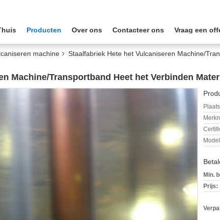
Thuis
Producten
Over ons
Contacteer ons
Vraag een off
ulcaniseren machine
Staalfabriek Hete het Vulcaniseren Machine/Tra
eren Machine/Transportband Heet het Verbinden Mater
Produ
Plaats
Merkn
Certif
Mode
Beta
Min. b
Prijs:
Verpa