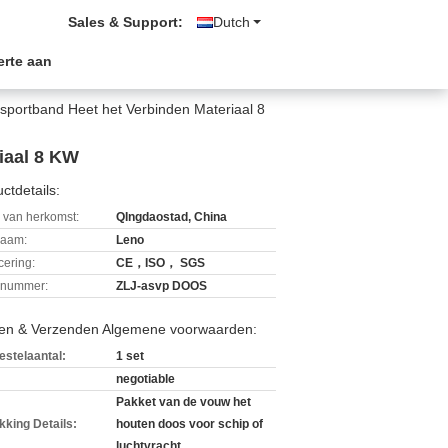
Sales & Support:
Dutch
erte aan
nsportband Heet het Verbinden Materiaal 8
iaal 8 KW
ctdetails:
 van herkomst:
QIngdaostad, China
aam:
Leno
icering:
CE，ISO， SGS
lnummer:
ZLJ-asvp DOOS
len & Verzenden Algemene voorwaarden:
estelaantal:
1 set
negotiable
Pakket van de vouw het
kking Details:
houten doos voor schip of
luchtvracht