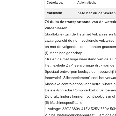
Cotroltype:
Automatische
hete het vulcanisere
Markeren:
74 duim de transportband van de waterk
vulcaniseren
Staalfabriek zijn de Hete het Vulcanisere
zwaargewicht de riem sectionele vulcanis
en met de volgende componenten geassem
(Ⅰ) Machineeigenschap:
Stralen de met hoge weerstand van de alu
Het flexibele Zak“ eenvormige druk van de
Speciaal ontworpen koelsysteem bouwstijl-i
Innovatief „Siliconeelement“ snel het verw
Klassieke controledoos voor betrouwbare c
De elektronische Pomp verkort druk toenem
De drukcilinders kunnen rechthoekig zijn o
(Ⅱ) Machinespecificatie:
1.Voltage: 220V 380V 415V 525V 660V 5
2. Snel waterkoelingsapparaat: Gemiddelde