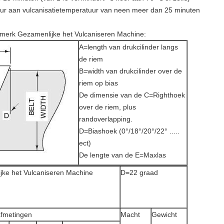
uur aan vulcanisatietemperatuur van neen meer dan 25 minuten
nonmerk Gezamenlijke het Vulcaniseren Machine:
A=length van drukcilinder langs
de riem
B=width van drukcilinder over de
riem op bias
De dimensie van de C=Righthoek
over de riem, plus
randoverlapping.
D=Biashoek (0°/18°/20°/22° .....
ect)
De lengte van de E=Maxlas
jke het Vulcaniseren Machine
D=22 graad
fmetingen
Macht
Gewicht