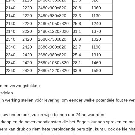
2140
2220
2480x730x820
15.5
920
2140
2220
2480x900x820
20.8
1060
2140
2220
2480x980x820
23.3
1130
2140
2220
2480x1050x820
25.8
1240
2140
2220
2480x1220x820
31.1
1370
2340
2420
2680x730x820
16.9
1020
2340
2420
2680x900x820
22.7
1190
2340
2420
2680x980x820
25.4
1310
2340
2420
2680x1050x820
28.1
1460
2340
2420
2680x1220x820
33.9
1590
e en vervangstukken.
tsdelen.
 in werking stellen vóór levering, om eender welke potentiële fout te w
an uw onderzoek, zullen wij u binnen uur 24 antwoorden.
 verkoop en de naverkoopdiensten die het Engels kunnen spreken en met
em kan druk op riem hete verbindende pers zijn, kunt u ook de klein