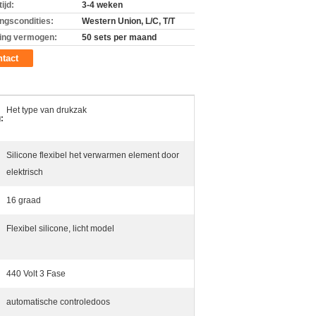
ijd:
3-4 weken
ingscondities:
Western Union, L/C, T/T
ing vermogen:
50 sets per maand
tact
Het type van drukzak
:
Silicone flexibel het verwarmen element door
elektrisch
16 graad
Flexibel silicone, licht model
440 Volt 3 Fase
automatische controledoos