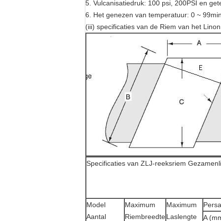
5. Vulcanisatiedruk: 100 psi, 200PSI en get
6. Het genezen van temperatuur: 0 ~ 99min
(iii) specificaties van de Riem van het Li
Specificaties van ZLJ-reeksriem Gezamenli
Model
Maximum
Maximum
Persa
Aantal
Riembreedte
Laslengte
A (m