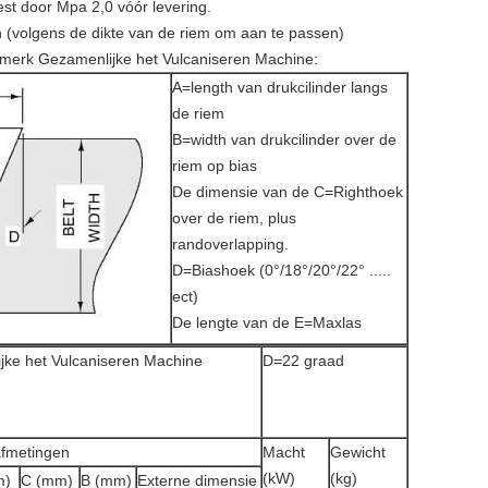
est door Mpa 2,0 vóór levering.
 (volgens de dikte van de riem om aan te passen)
nonmerk Gezamenlijke het Vulcaniseren Machine:
A=length van drukcilinder langs
de riem
B=width van drukcilinder over de
riem op bias
De dimensie van de C=Righthoek
over de riem, plus
randoverlapping.
D=Biashoek (0°/18°/20°/22° .....
ect)
De lengte van de E=Maxlas
jke het Vulcaniseren Machine
D=22 graad
fmetingen
Macht
Gewicht
(kW)
(kg)
m)
C (mm)
B (mm)
Externe dimensie