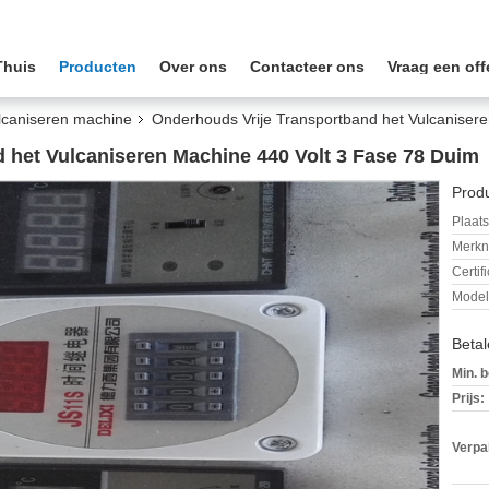
Thuis
Producten
Over ons
Contacteer ons
Vraag een off
ulcaniseren machine
Onderhouds Vrije Transportband het Vulcaniser
 het Vulcaniseren Machine 440 Volt 3 Fase 78 Duim
Produ
Plaats
Merkn
Certif
Mode
Beta
Min. b
Prijs:
Verpa