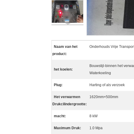
Naam van het
Onderhouds Vrije Transpor
product:
Bouwstijl-binnen het verwar
het koelen:
Waterkoeling
Plug:
Harting of als verzoek
Het verwarmen
1620mm×500mm
Drukcilindergrootte:
macht:
8 kW
Maximum Druk:
1.0 Mpa