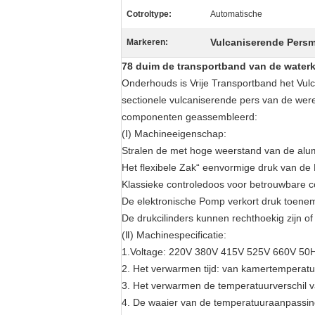
Cotroltype:
Automatische
Vulcaniserende Pers
Markeren:
78 duim de transportband van de waterk
Onderhouds is Vrije Transportband het Vu
sectionele vulcaniserende pers van de we
componenten geassembleerd:
(Ⅰ) Machineeigenschap:
Stralen de met hoge weerstand van de alu
Het flexibele Zak“ eenvormige druk van de
Klassieke controledoos voor betrouwbare c
De elektronische Pomp verkort druk toenem
De drukcilinders kunnen rechthoekig zijn o
(Ⅱ) Machinespecificatie:
1.Voltage: 220V 380V 415V 525V 660V 5
2. Het verwarmen tijd: van kamertemperat
3. Het verwarmen de temperatuurverschil v
4. De waaier van de temperatuuraanpassin