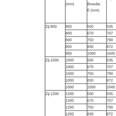
(mm)
Breedte
E (mm)
Zlj-800
800
500
535
800
670
707
800
750
790
800
830
872
800
1000
1045
Zlj-1000
1000
500
535
1000
670
707
1000
750
790
1000
830
872
1000
1000
1045
Zlj-1200
1200
500
535
1200
670
707
1200
750
790
1200
830
872