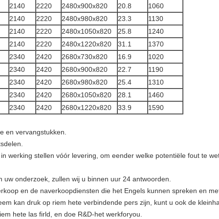
2140
2220
2480x900x820
20.8
1060
2140
2220
2480x980x820
23.3
1130
2140
2220
2480x1050x820
25.8
1240
2140
2220
2480x1220x820
31.1
1370
2340
2420
2680x730x820
16.9
1020
2340
2420
2680x900x820
22.7
1190
2340
2420
2680x980x820
25.4
1310
2340
2420
2680x1050x820
28.1
1460
2340
2420
2680x1220x820
33.9
1590
e en vervangstukken.
tsdelen.
 in werking stellen vóór levering, om eender welke potentiële fout te w
an uw onderzoek, zullen wij u binnen uur 24 antwoorden.
 verkoop en de naverkoopdiensten die het Engels kunnen spreken en met
em kan druk op riem hete verbindende pers zijn, kunt u ook de klein
riem hete las firld, en doe R&D-het werkforyou.