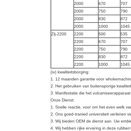
2000
670
707
2000
750
790
2000
830
872
2000
1000
1045
Zlj-2200
2200
500
535
2200
670
707
2200
750
790
2200
830
872
2200
1000
1045
(iv) kwaliteitsborging:
1. 12 maanden garantie voor whokemachin
2. Het gebruiken van buitensporige kwalitei
3. Manifestatie die het vulcaniseerapparaat
Onze Dienst:
1. Snelle reactie, voor om het even welk v
2. Ons goed-tranied universiteit verlenen
3. Wij bieden OEM de dienst aan. Uw emble
4. Wij hebben rijke ervaring in deze rubber