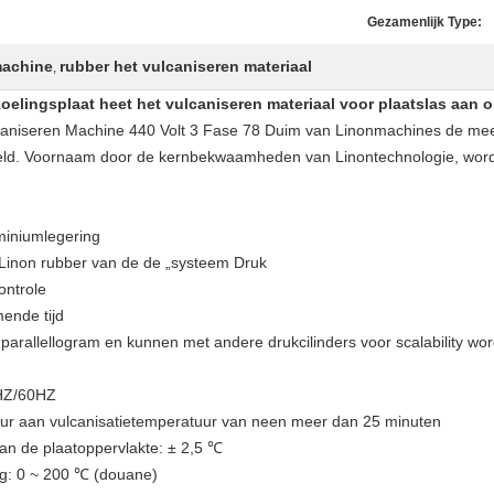
Gezamenlijk Type:
machine
rubber het vulcaniseren materiaal
,
oelingsplaat heet het vulcaniseren materiaal voor plaatslas aa
lcaniseren Machine 440 Volt 3 Fase 78 Duim van Linonmachines de mee
reld. Voornaam door de kernbekwaamheden van Linontechnologie, wor
miniumlegering
 Linon rubber van de de „systeem Druk
ontrole
ende tijd
f parallellogram en kunnen met andere drukcilinders voor scalability w
0HZ/60HZ
uur aan vulcanisatietemperatuur van neen meer dan 25 minuten
an de plaatoppervlakte: ± 2,5 ℃
g: 0 ~ 200 ℃ (douane)