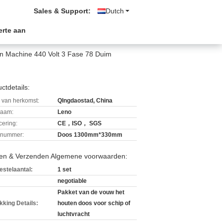
Sales & Support:
Dutch
erte aan
en Machine 440 Volt 3 Fase 78 Duim
ctdetails:
 van herkomst:
QIngdaostad, China
aam:
Leno
icering:
CE，ISO， SGS
lnummer:
Doos 1300mm*330mm
len & Verzenden Algemene voorwaarden:
estelaantal:
1 set
negotiable
Pakket van de vouw het
kking Details:
houten doos voor schip of
luchtvracht