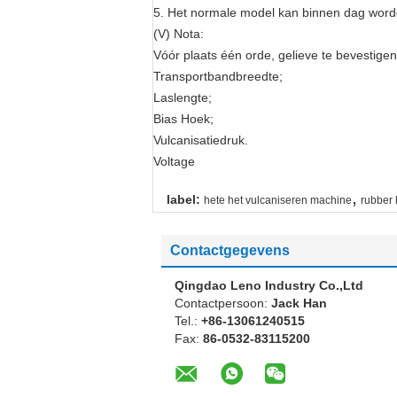
5. Het normale model kan binnen dag worde
(V) Nota:
Vóór plaats één orde, gelieve te bevestigen
Transportbandbreedte;
Laslengte;
Bias Hoek;
Vulcanisatiedruk.
Voltage
,
label:
hete het vulcaniseren machine
rubber 
Contactgegevens
Qingdao Leno Industry Co.,Ltd
Contactpersoon:
Jack Han
Tel.:
+86-13061240515
Fax:
86-0532-83115200