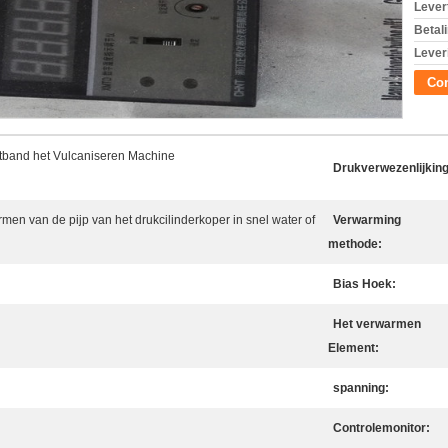
Levert
Betal
Lever
Con
tband het Vulcaniseren Machine
Drukverwezenlijking
men van de pijp van het drukcilinderkoper in snel water of
Verwarming
methode:
Bias Hoek:
Het verwarmen
Element:
spanning:
Controlemonitor: