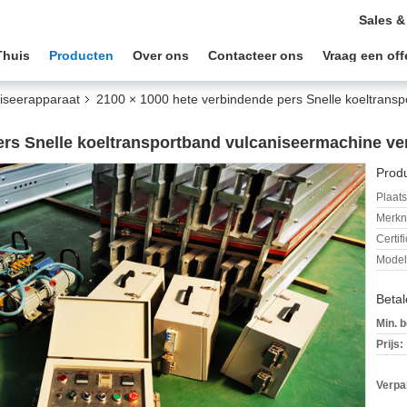
Sales &
Thuis
Producten
Over ons
Contacteer ons
Vraag een off
iseerapparaat
2100 × 1000 hete verbindende pers Snelle koeltrans
ers Snelle koeltransportband vulcaniseermachine v
Produ
Plaats
Merkn
Certif
Mode
Beta
Min. b
Prijs:
Verpa