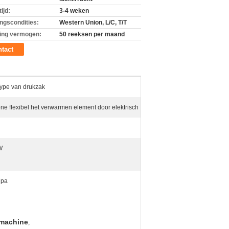
ijd:
3-4 weken
ingscondities:
Western Union, L/C, T/T
ing vermogen:
50 reeksen per maand
tact
Type van drukzak
one flexibel het verwarmen element door elektrisch
W
Mpa
gmachine
,