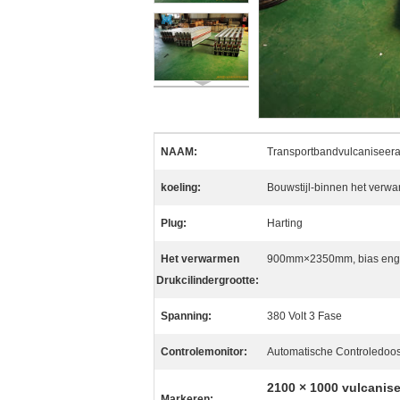
NAAM:
Transportbandvulcaniseer
koeling:
Bouwstijl-binnen het verwa
Plug:
Harting
Het verwarmen
900mm×2350mm, bias enge
Drukcilindergrootte:
Spanning:
380 Volt 3 Fase
Controlemonitor:
Automatische Controledoo
2100 × 1000 vulcani
Markeren: