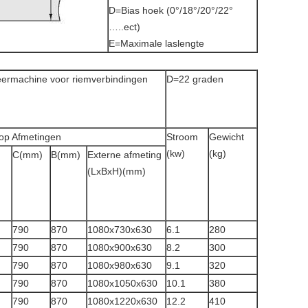
D=Bias hoek (0°/18°/20°/22°
…..ect)
E=Maximale laslengte
seermachine voor riemverbindingen
D=22 graden
op Afmetingen
Stroom
Gewicht
(kw)
(kg)
C(mm)
B(mm)
Externe afmeting
(LxBxH)(mm)
790
870
1080x730x630
6.1
280
790
870
1080x900x630
8.2
300
790
870
1080x980x630
9.1
320
790
870
1080x1050x630
10.1
380
790
870
1080x1220x630
12.2
410