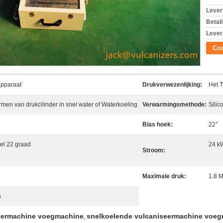
Levert
Betal
Lever
Con
apparaat
Drukverwezenlijking:
Het 
rmen van drukcilinder in snel water of Waterkoeling
Verwarmingsmethode:
Silic
Bias hoek:
22°
l 22 graad
24 k
Stroom:
Maximale druk:
1.8 
s
seermachine voegmachine
snelkoelende vulcaniseermachine voe
,