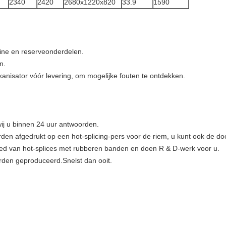
2340
2420
2680x1220x820
33.9
1590
ine en reserveonderdelen.
n.
kanisator vóór levering, om mogelijke fouten te ontdekken.
 wij u binnen 24 uur antwoorden.
den afgedrukt op een hot-splicing-pers voor de riem, u kunt ook de d
bied van hot-splices met rubberen banden en doen R & D-werk voor u.
den geproduceerd.Snelst dan ooit.