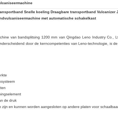
ulcaniseermachine
ransportband Snelle koeling Draagbare transportband Vulcanizer 
andvulcaniseermachine met automatische schakelkast
chine van bandsplitsing 1200 mm van Qingdao Leno Industry Co., Lt
Onderscheidend door de kerncompetenties van Leno-technologie, is 
rkte
uksysteem
aten
rmingselement
an de druk
am zijn en kunnen worden aangesloten op andere platen voor schaalbaa