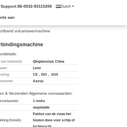
 Support:
86-0532-83115200
Dutch
erte aan
portband vulcaniseermachine
erbindingsmachine
ctdetails:
 van herkomst:
QIngdaostad, China
aam:
Leno
icering:
CE，ISO， SGS
lnummer:
Aasvp
len & Verzenden Algemene voorwaarden:
estelaantal:
1 reeks
negotiable
Pakket van de vouw het
kking Details:
houten doos voor schip of
luchtvracht