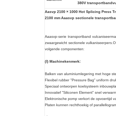
380V transportbandv
Aasvp 2100 × 1000 Hot Splicing Press T
2100 mm Aaasvp sectionele transportb
Aaasvp-serie transportband vulcaniseerma
zwaargewicht sectionele vulkaniseerpers.
volgende componenten:
(Ⅰ) Machinekenmerk:
Balken van aluminiumlegering met hoge ste
Flexibel rubber "Pressure Bag" uniform dr
Speciaal ontworpen koelsysteem inbouwpl
Innovatief "Siliconen Element" snel verwa
Elektronische pomp verkort de opvoertijd v
Platen kunnen rechthoekig of parallellogr