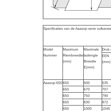
Specificaties van de Aaasvp-serie vulkani
Model
Maximum
Maximale
Druk 
Nummer
Riembreedte
laslengte
EEN
(mm)
Breedte
(mm)
E(mm)
Aaasvp-650
650
500
535
650
670
707
650
750
790
650
830
872
650
1000
1045