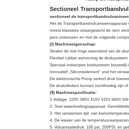
Sectioneel Transportbandvu
sectioneel de transportbandvulcanisee
Het de Transportbandvulcaniseerapparaat 
meest klassieke zwaargewicht de riem sec
pers ontworpen en met de volgende comp
(Ⅰ) Machineeigenschap:
Stralen de met hoge weerstand van de alu
Flexibel rubber eenvormig de druksysteem
Speciaal ontworpen koelsysteem bouwstijl-i
Innovatief „Siliconeelement“ snel het verw
De elektronische Pomp verkort druk toenem
De drukcilinders kunnen rechthoekig zijn o
(Ⅱ) Machinespecificatie:
1.Voltage: 220V 380V 415V 525V 660V 5
2. Snel waterkoelingsapparaat: Gemiddelde
3. Het verwarmen tijd: van kamertemperat
4. De waaier van de temperatuuraanpassin
5. Vulcanisatiedruk: 100 psi, 200PSI, en ge