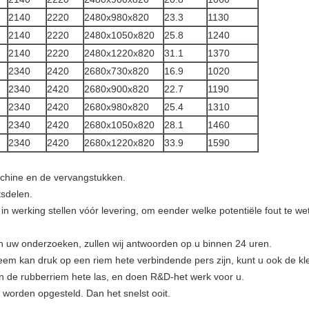
2140
2220
2480x980x820
23.3
1130
2140
2220
2480x1050x820
25.8
1240
2140
2220
2480x1220x820
31.1
1370
2340
2420
2680x730x820
16.9
1020
2340
2420
2680x900x820
22.7
1190
2340
2420
2680x980x820
25.4
1310
2340
2420
2680x1050x820
28.1
1460
2340
2420
2680x1220x820
33.9
1590
chine en de vervangstukken.
tsdelen.
 in werking stellen vóór levering, om eender welke potentiële fout te w
an uw onderzoeken, zullen wij antwoorden op u binnen 24 uren.
em kan druk op een riem hete verbindende pers zijn, kunt u ook de k
van de rubberriem hete las, en doen R&D-het werk voor u.
worden opgesteld. Dan het snelst ooit.