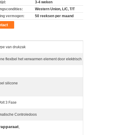
ijd:
3-4 weken
ingscondities:
Western Union, L/C, T/T
ing vermogen:
50 reeksen per maand
tact
ype van drukzak
one flexibel het verwarmen element door elektrisch
bel silicone
olt 3 Fase
matische Controledoos
rapparaat
,