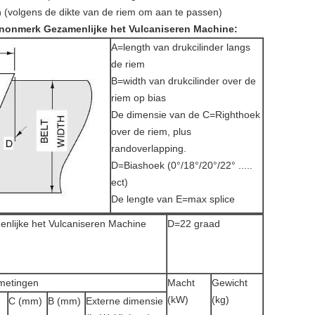
 (volgens de dikte van de riem om aan te passen)
 Linonmerk Gezamenlijke het Vulcaniseren Machine:
A=length van drukcilinder langs
de riem
B=width van drukcilinder over de
riem op bias
De dimensie van de C=Righthoek
over de riem, plus
randoverlapping.
D=Biashoek (0°/18°/20°/22° .....
ect)
De lengte van E=max splice
enlijke het Vulcaniseren Machine
D=22 graad
metingen
Macht
Gewicht
(kW)
(kg)
)
C (mm)
B (mm)
Externe dimensie