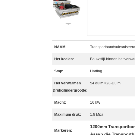
NAAM:
Transportbandvulcaniseer
Het koelen:
Bouwstijl-binnen het verwa
Stop:
Harting
Het verwarmen
54 duim ×28-Duim
Drukcilindergrootte:
Macht:
16 kW
Maximum druk:
1.8 Mpa
1200mm Transportban
Markeren:
Aasvp die Transportb