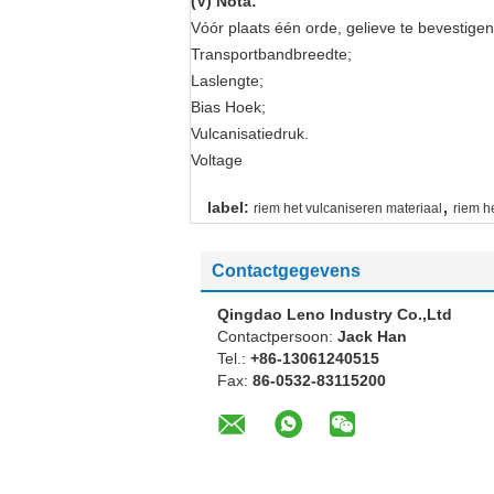
(V) Nota:
Vóór plaats één orde, gelieve te bevestigen
Transportbandbreedte;
Laslengte;
Bias Hoek;
Vulcanisatiedruk.
Voltage
,
label:
riem het vulcaniseren materiaal
riem h
Contactgegevens
Qingdao Leno Industry Co.,Ltd
Contactpersoon:
Jack Han
Tel.:
+86-13061240515
Fax:
86-0532-83115200