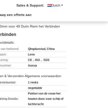
Sales & Support:
Dutch
aag een offerte aan
00mm voor 48 Duim Riem het Verbinden
erbinden
ctdetails:
 van herkomst:
QIngdaostad, China
aam:
Leno
icering:
CE，ISO， SGS
lnummer:
Aasvp
len & Verzenden Algemene voorwaarden:
estelaantal:
1 reeks
negotiable
Pakket van de vouw het
kking Details:
houten doos voor schip of
luchtvracht