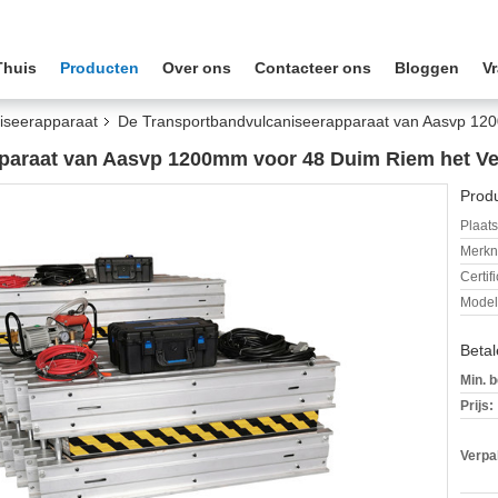
Thuis
Producten
Over ons
Contacteer ons
Bloggen
Vr
iseerapparaat
De Transportbandvulcaniseerapparaat van Aasvp 12
paraat van Aasvp 1200mm voor 48 Duim Riem het V
Produ
Plaats
Merkn
Certif
Mode
Beta
Min. b
Prijs:
Verpa