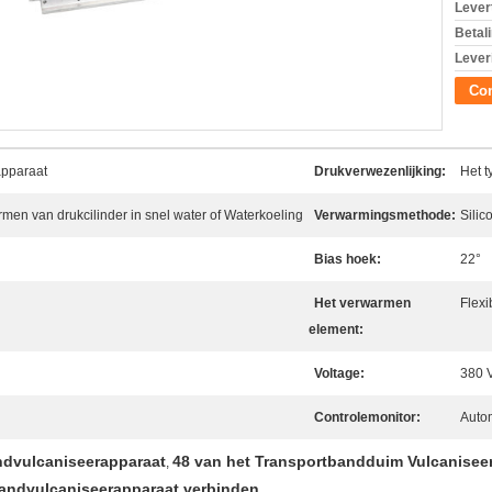
Levert
Betal
Lever
Con
apparaat
Drukverwezenlijking:
Het t
rmen van drukcilinder in snel water of Waterkoeling
Verwarmingsmethode:
Silic
Bias hoek:
22°
Het verwarmen
Flexi
element:
Voltage:
380 V
Controlemonitor:
Auto
dvulcaniseerapparaat
48 van het Transportbandduim Vulcanisee
,
andvulcaniseerapparaat verbinden