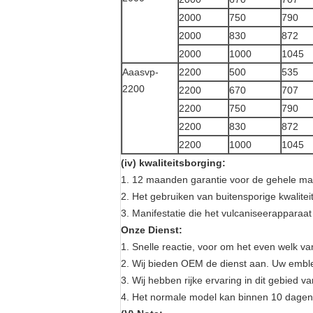
2000
750
790
2000
830
872
2000
1000
1045
Aaasvp-
2200
500
535
2200
2200
670
707
2200
750
790
2200
830
872
2200
1000
1045
(iv) kwaliteitsborging:
1. 12 maanden garantie voor de gehele ma
2. Het gebruiken van buitensporige kwalitei
3. Manifestatie die het vulcaniseerapparaat
Onze Dienst:
1. Snelle reactie, voor om het even welk v
2. Wij bieden OEM de dienst aan. Uw emble
3. Wij hebben rijke ervaring in dit gebied 
4. Het normale model kan binnen 10 dagen 