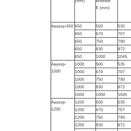
(mm)
Breedte
E (mm)
Aaasvp-650
650
500
535
650
670
707
650
750
790
650
830
872
650
1000
1045
Aaasvp-
1000
500
535
1000
1000
670
707
1000
750
790
1000
830
872
1000
1000
1045
Aaasvp-
1200
500
535
1200
1200
670
707
1200
750
790
1200
830
872