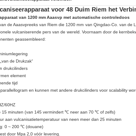
lcaniseerapparaat voor 48 Duim Riem het Verb
rapparaat van 1200 mm Aaasvp met automatische controledoos
van de Aaasvpreeks van Riem die 1200 mm van Qingdao-Co. van de Lin
tionele vulcaniserende pers van de wereld. Voornaam door de kernbe
onenten geassembleerd:
miniumlegering
 „van de Drukzak“
n drukcilinders
armen element
ende tijd
f parallellogram en kunnen met andere drukcilinders voor scalability w
0HZ/60HZ
 15 minuten (van 145 vermindert ℃ neer aan 70 ℃ of zelfs)
uur aan vulcanisatietemperatuur van neen meer dan 25 minuten
g: 0 ~ 200 ℃ (douane)
test door Mpa 2,0 vóór levering.