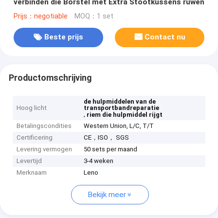
verbinden die Borstel met Extra Stootkussens ruwen
Prijs：negotiable
MOQ：1 set
Beste prijs
Contact nu
Productomschrijving
de hulpmiddelen van de
Hoog licht
transportbandreparatie
,
riem die hulpmiddel rijgt
Betalingscondities
Western Union, L/C, T/T
Certificering
CE，ISO， SGS
Levering vermogen
50 sets per maand
Levertijd
3-4 weken
Merknaam
Leno
Bekijk meer