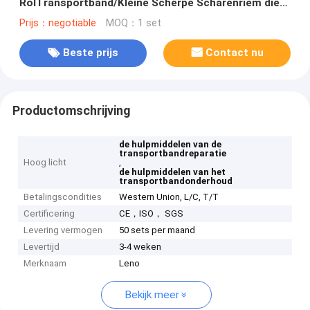
RolTransportband/Kleine Scherpe Scharenriem die
Hulpmiddel rijgen
Prijs：negotiable
MOQ：1 set
Beste prijs
Contact nu
Productomschrijving
de hulpmiddelen van de
transportbandreparatie
Hoog licht
,
de hulpmiddelen van het
transportbandonderhoud
Betalingscondities
Western Union, L/C, T/T
Certificering
CE，ISO， SGS
Levering vermogen
50 sets per maand
Levertijd
3-4 weken
Merknaam
Leno
Bekijk meer