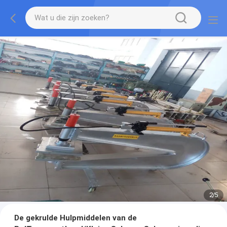
2
/
5
De gekrulde Hulpmiddelen van de