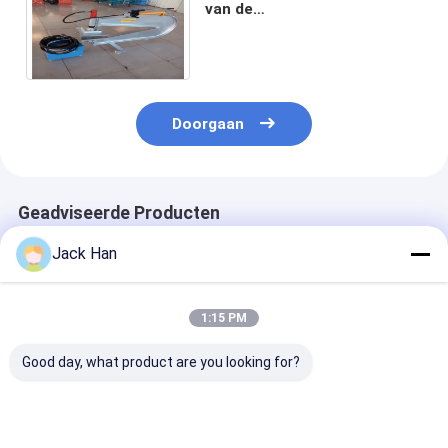
van de
RolTransportband/Kleine
Scherpe Scharenriem die
Hulpmiddel rijgen
Doorgaan
Geadviseerde Producten
Jack Han
1:15 PM
Good day, what product are you looking for?
De vlakke
RubberscharenTransportband
Ontdoende va
RolTransportband
die Hulpmiddelen
HaakTranspor
het Vulcaniseren
voor Riem verbinden
die Hulpmidde