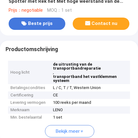
Spotter met Rek het Met hoge weerstand van de
Aluminiumlegering
Prijs：negotiable
MOQ：1 set
Beste prijs
Contact nu
Productomschrijving
de uitrusting van de
transportbandreparatie
Hoog licht
,
transportband het vastklemmen
systeem
Betalingscondities
L / C, T / T, Western Union
Certificering
CE
Levering vermogen
100 reeks per maand
Merknaam
LENO
Min. bestelaantal
1 set
Bekijk meer