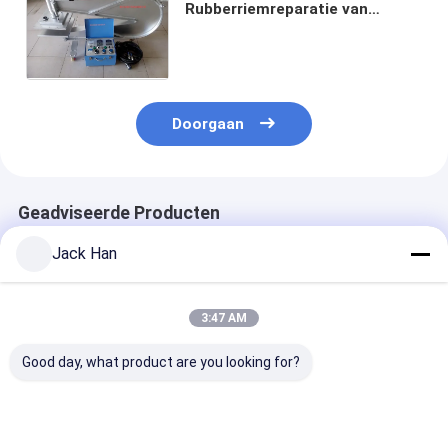
Rubberriemreparatie van
Spotter met Rek het Met hoge
weerstand van de
Aluminiumlegering
Doorgaan
Geadviseerde Producten
Jack Han
3:47 AM
Good day, what product are you looking for?
Hand Hydraulische
LichtgewichtTransportband
de Reparatiemachine
het Vastklemmen
van de Pers
Systeem/de