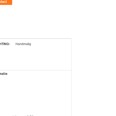
tact
HTING:
Handmatig
atie