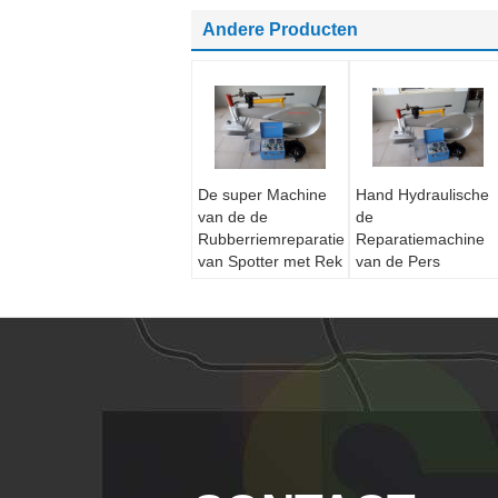
Andere Producten
De super Machine
Hand Hydraulische
van de de
de
Rubberriemreparatie
Reparatiemachine
van Spotter met Rek
van de Pers
het Met hoge
Rubberriem die met
weerstand van de
Wielen wordt
Aluminiumlegering
uitgerust