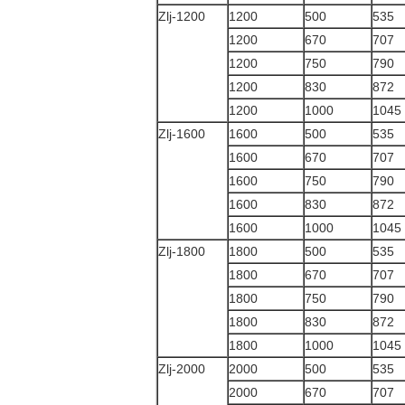
Zlj-1200
1200
500
535
1200
670
707
1200
750
790
1200
830
872
1200
1000
1045
Zlj-1600
1600
500
535
1600
670
707
1600
750
790
1600
830
872
1600
1000
1045
Zlj-1800
1800
500
535
1800
670
707
1800
750
790
1800
830
872
1800
1000
1045
Zlj-2000
2000
500
535
2000
670
707