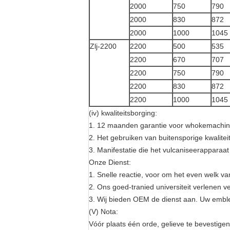
2000
750
790
2000
830
872
2000
1000
1045
Zlj-2200
2200
500
535
2200
670
707
2200
750
790
2200
830
872
2200
1000
1045
(iv) kwaliteitsborging:
1. 12 maanden garantie voor whokemachin
2. Het gebruiken van buitensporige kwalitei
3. Manifestatie die het vulcaniseerapparaat
Onze Dienst:
1. Snelle reactie, voor om het even welk v
2. Ons goed-tranied universiteit verlenen
3. Wij bieden OEM de dienst aan. Uw emble
(V) Nota:
Vóór plaats één orde, gelieve te bevestigen