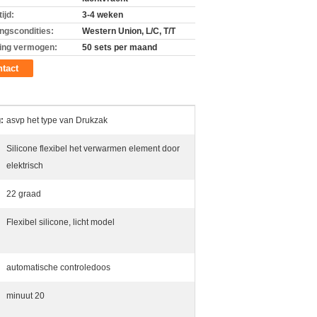
ijd:
3-4 weken
ingscondities:
Western Union, L/C, T/T
ing vermogen:
50 sets per maand
tact
:
asvp het type van Drukzak
Silicone flexibel het verwarmen element door
elektrisch
22 graad
Flexibel silicone, licht model
automatische controledoos
minuut 20