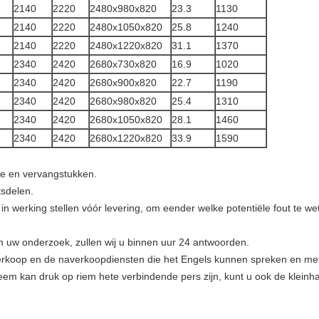
2140
2220
2480x980x820
23.3
1130
2140
2220
2480x1050x820
25.8
1240
2140
2220
2480x1220x820
31.1
1370
2340
2420
2680x730x820
16.9
1020
2340
2420
2680x900x820
22.7
1190
2340
2420
2680x980x820
25.4
1310
2340
2420
2680x1050x820
28.1
1460
2340
2420
2680x1220x820
33.9
1590
e en vervangstukken.
tsdelen.
 in werking stellen vóór levering, om eender welke potentiële fout te w
an uw onderzoek, zullen wij u binnen uur 24 antwoorden.
 verkoop en de naverkoopdiensten die het Engels kunnen spreken en met
em kan druk op riem hete verbindende pers zijn, kunt u ook de klein