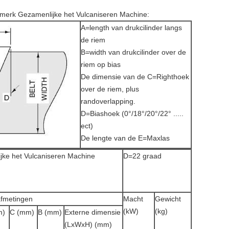
nonmerk Gezamenlijke het Vulcaniseren Machine:
A=length van drukcilinder langs
de riem
B=width van drukcilinder over de
riem op bias
De dimensie van de C=Righthoek
over de riem, plus
randoverlapping.
D=Biashoek (0°/18°/20°/22° .....
ect)
De lengte van de E=Maxlas
jke het Vulcaniseren Machine
D=22 graad
fmetingen
Macht
Gewicht
(kW)
(kg)
m)
C (mm)
B (mm)
Externe dimensie
(LxWxH) (mm)