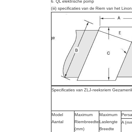
6. QL elektrische pomp
(iii) specificaties van de Riem van het Li
Specificaties van ZLJ-reeksriem Gezamenli
Model
Maximum
Maximum
Persa
Aantal
Riembreedte
Laslengte
A (m
(mm)
Breedte