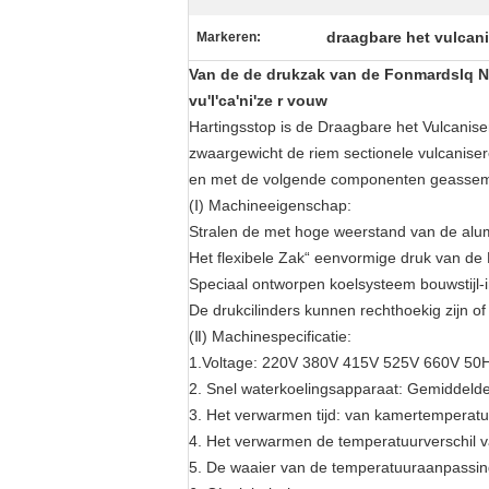
draagbare het vulcan
Markeren:
Van de de drukzak van de Fonmardslq N
vu'l'ca'ni'ze r vouw
Hartingsstop is de Draagbare het Vulcanis
zwaargewicht de riem sectionele vulcanis
en met de volgende componenten geassem
(Ⅰ) Machineeigenschap:
Stralen de met hoge weerstand van de alu
Het flexibele Zak“ eenvormige druk van de
Speciaal ontworpen koelsysteem bouwstijl-i
De drukcilinders kunnen rechthoekig zijn o
(Ⅱ) Machinespecificatie:
1.Voltage: 220V 380V 415V 525V 660V 5
2. Snel waterkoelingsapparaat: Gemiddelde
3. Het verwarmen tijd: van kamertemperat
4. Het verwarmen de temperatuurverschil v
5. De waaier van de temperatuuraanpassin