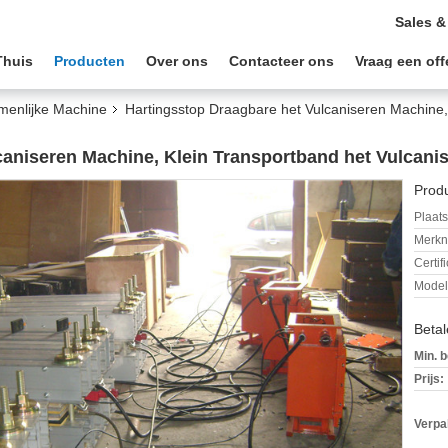
Sales &
Thuis
Producten
Over ons
Contacteer ons
Vraag een off
menlijke Machine
Hartingsstop Draagbare het Vulcaniseren Machine,
caniseren Machine, Klein Transportband het Vulcanis
Produ
Plaats
Merkn
Certif
Mode
Beta
Min. b
Prijs:
Verpa