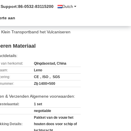
 Support:
86-0532-83115200
Dutch
erte aan
 Klein Transportband het Vulcaniseren
eren Materiaal
ctdetails:
 van herkomst:
QIngdaostad, China
aam:
Leno
icering:
CE，ISO， SGS
lnummer:
Zlj-1400×500
len & Verzenden Algemene voorwaarden:
estelaantal:
1 set
negotiable
Pakket van de vouw het
kking Details:
houten doos voor schip of
luchtvracht