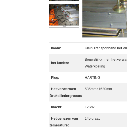
naam:
Klein Transportband het Vu
Bouwstijl-binnen het verwar
het koelen:
Waterkoeling
Plug:
HARTING
Het verwarmen
535mm×1620mm
Drukcilindergrootte:
macht:
12 kW
Het genezen van
145 graad
temerature: