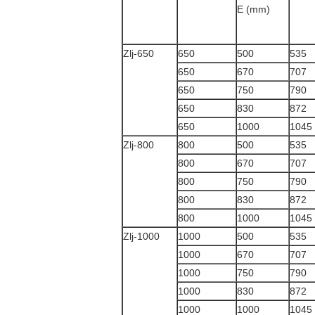
E (mm)
Zlj-650
650
500
535
650
670
707
650
750
790
650
830
872
650
1000
1045
Zlj-800
800
500
535
800
670
707
800
750
790
800
830
872
800
1000
1045
Zlj-1000
1000
500
535
1000
670
707
1000
750
790
1000
830
872
1000
1000
1045