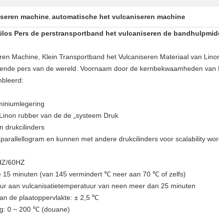
iseren machine
automatische het vulcaniseren machine
,
ilos Pers de perstransportband het vulcaniseren de bandhulpmid
eren Machine, Klein Transportband het Vulcaniseren Materiaal van Lin
erende pers van de wereld. Voornaam door de kernbekwaamheden van L
bleerd:
miniumlegering
 Linon rubber van de de „systeem Druk
n drukcilinders
f parallellogram en kunnen met andere drukcilinders voor scalability w
0HZ/60HZ
 15 minuten (van 145 vermindert ℃ neer aan 70 ℃ of zelfs)
uur aan vulcanisatietemperatuur van neen meer dan 25 minuten
an de plaatoppervlakte: ± 2,5 ℃
g: 0 ~ 200 ℃ (douane)