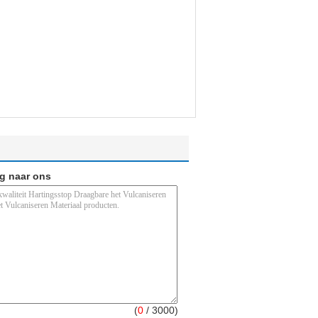
ag naar ons
(
0
/ 3000)