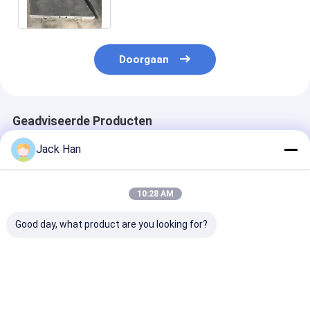
verbinden
Doorgaan
Geadviseerde Producten
Jack Han
10:28 AM
Good day, what product are you looking for?
De
De Persplaten van
De Component
Componentenrubber
ZLJ Model
de de
met hoge weerstand
Verwarmde/van de
Transportban
van de
Aluminiumlegering
van de drukstr
Transportbandlas
Transportband die
Voor Riem
Beste prijs
Beste prijs
Beste pri
voor het Herstellen
Plaat rijgen
Gezamenlijk