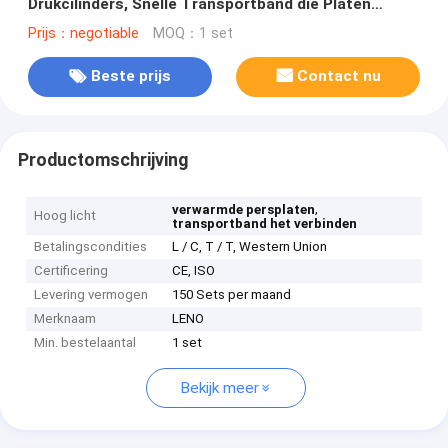
Drukcilinders, Snelle Transportband die Platen
verbinden
Prijs：negotiable
MOQ：1 set
Beste prijs
Contact nu
Productomschrijving
,
verwarmde persplaten
Hoog licht
transportband het verbinden
Betalingscondities
L / C, T / T, Western Union
Certificering
CE, ISO
Levering vermogen
150 Sets per maand
Merknaam
LENO
Min. bestelaantal
1 set
Bekijk meer